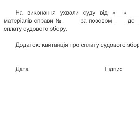
На виконання ухвали суду від «___»____
матеріалів справи № _____ за позовом ____ до __
сплату судового збору.
Додаток: квитанція про сплату судового збор
Дата Підпи