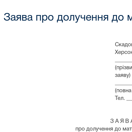
Заява про долучення до м
Скадо
Херсон
______
(прізв
заяву)
______
(повна
Тел. _
З А Я В 
про долучення до мат