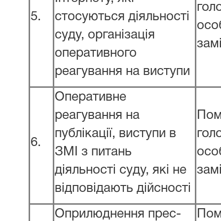
гол
5.
стосуються діяльності
осо
суду, організація
зам
оперативного
реагування на виступи
Оперативне
реагування на
Пом
публікації, виступи в
гол
6.
ЗМІ з питань
осо
діяльності суду, які не
зам
відповідають дійсності
Оприлюднення прес-
Пом