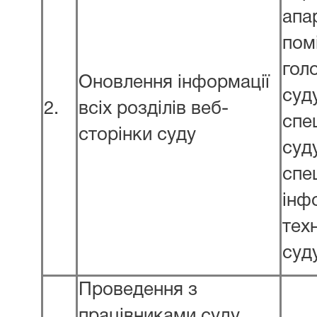
апа
пом
гол
Оновлення інформації
суд
2.
всіх розділів веб-
спе
сторінки суду
суд
спец
інф
тех
суд
Проведення з
працівниками суду