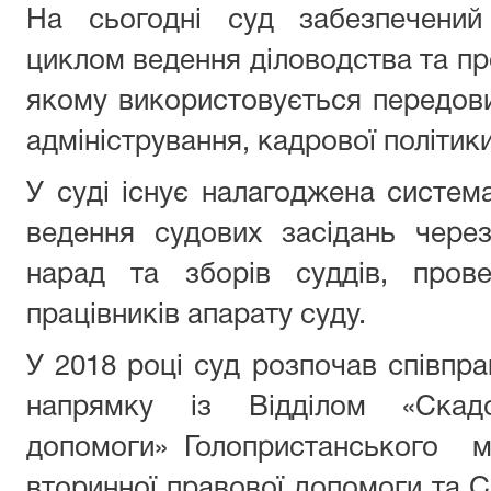
На сьогодні суд забезпечений
циклом ведення діловодства та пр
якому використовується передови
адміністрування, кадрової політики
У суді існує налагоджена систем
ведення судових засідань чере
нарад та зборів суддів, пров
працівників апарату суду.
У 2018 році суд розпочав співпр
напрямку із Відділом «Скад
допомоги» Голопристанського м
вторинної правової допомоги та