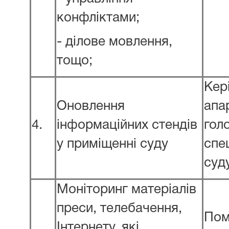
конфліктами;
- ділове мовлення,
тощо;
Кер
Оновлення
апа
4.
інформаційних стендів
гол
у приміщенні суду
спе
суд
Моніторинг матеріалів
преси, телебачення,
Пом
Інтернету, які