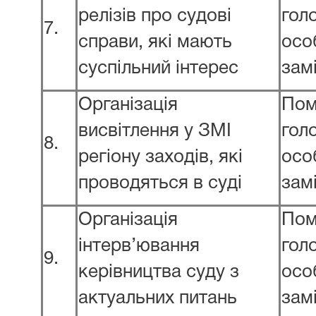
релізів про судові
гол
7.
справи, які мають
осо
суспільний інтерес
зам
Організація
Пом
висвітлення у ЗМІ
гол
8.
регіону заходів, які
осо
проводяться в суді
зам
Організація
Пом
інтерв’ювання
гол
9.
керівництва суду з
осо
актуальних питань
зам