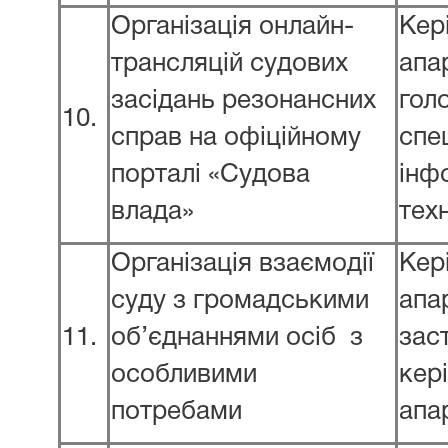
Організація онлайн-
Кер
трансляцій судових
апа
засідань резонансних
гол
10.
справ на офіційному
спец
порталі «Судова
інф
влада»
тех
Організація взаємодії
Кер
суду з громадськими
апа
11.
об’єднаннями осіб з
зас
особливими
кер
потребами
апа