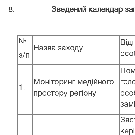
Зведений календар за
№
Від
Назва заходу
осо
з/п
Пом
Моніторинг медійного
гол
1.
простору регіону
осо
зам
Зас
кер