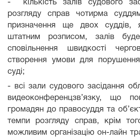
- кількість залів судового за
розгляду справ чотирма суддям
призначення ще двох суддів, 
штатним розписом, залів буд
сповільнення швидкості черго
створення умови для порушення
суді;
- всі зали судового засідання о
видеоконференцзв’язку, що по
громадян до правосуддя та об’єк
темпи розгляду справ, крім тог
можливим організацію он-лайн тра