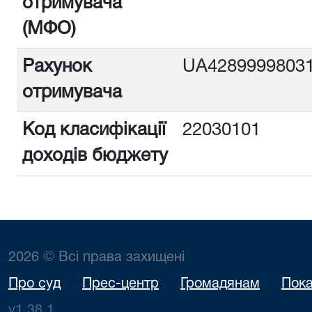
отримувача
(МФО)
Рахунок
UA4289999803
отримувача
Код класифікації
22030101
доходів бюджету
2026 © Всі права захищені
Про суд
Прес-центр
Громадянам
Пока
v1.38.1