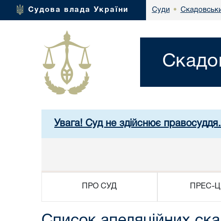
Скадовськи
Судова влада України
Суди
•
Скадо
Увага! Суд не здійснює правосуддя
ПРО СУД
ПРЕС-Ц
Список апеляційних ска