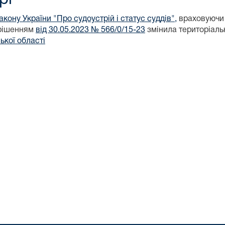
акону України "Про судоустрій і статус суддів",
враховуючи 
 рішенням
від 30.05.2023 № 566/0/15-23
змінила територіаль
кої області