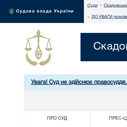
Скадовськи
Суди
•
Судова влада України
ДО УВАГИ працівн
•
Скадо
Увага! Суд не здійснює правосуддя
ПРО СУД
ПРЕС-Ц