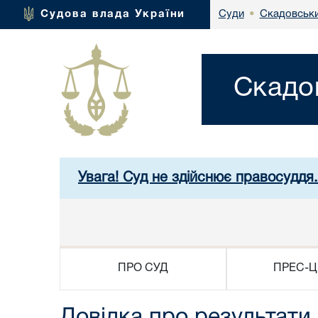
Скадовськи
Судова влада України
Суди
•
Скадо
Увага! Суд не здійснює правосуддя
ПРО СУД
ПРЕС-Ц
Довідка про результати