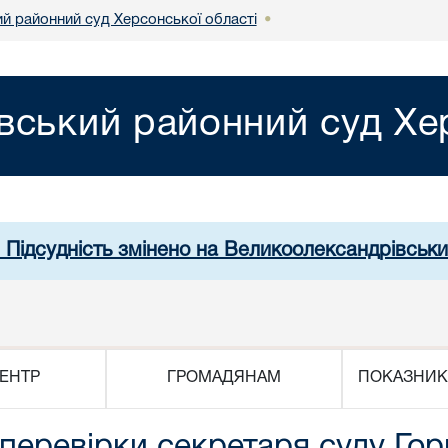
й районний суд Херсонської області
•
вський районний суд Хер
. Підсудність змінено на Великоолександрівськи
ЕНТР
ГРОМАДЯНАМ
ПОКАЗНИК
 перевірки секретаря суду Го