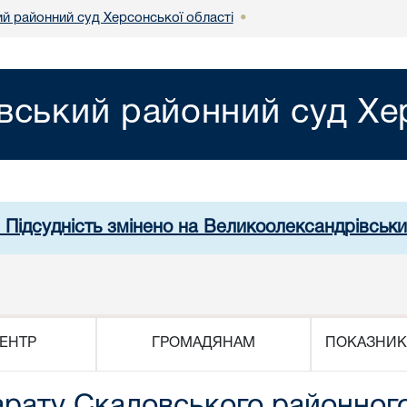
й районний суд Херсонської області
•
вський районний суд Хер
. Підсудність змінено на Великоолександрівськи
ЕНТР
ГРОМАДЯНАМ
ПОКАЗНИК
парату Скадовського районног