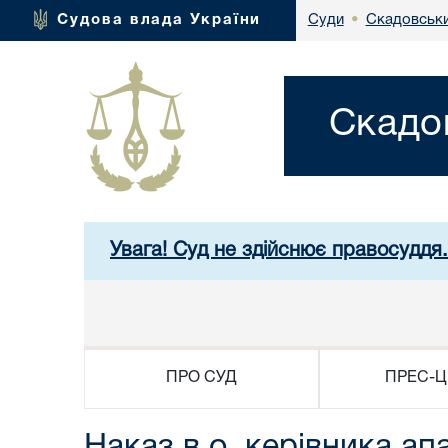
Скадовськи
Судова влада України
Суди
•
Скадо
Увага! Суд не здійснює правосуддя
ПРО СУД
ПРЕС-Ц
Наказ в.о. керівника а