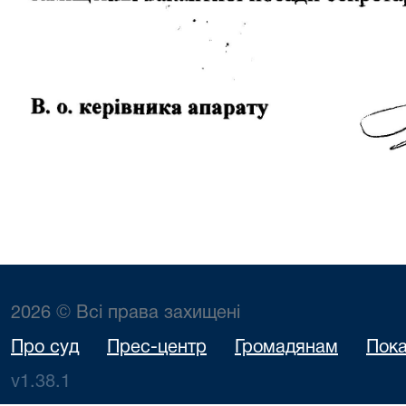
2026 © Всі права захищені
Про суд
Прес-центр
Громадянам
Пока
v1.38.1