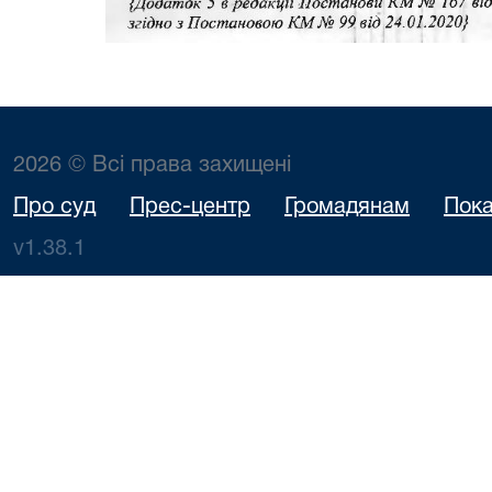
2026 © Всі права захищені
Про суд
Прес-центр
Громадянам
Пока
v1.38.1