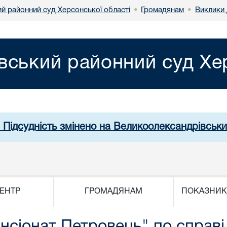
й районний суд Херсонської області
Громадянам
Виклики 
•
•
вський районний суд Хер
. Підсудність змінено на Великоолександрівськи
ЕНТР
ГРОМАДЯНАМ
ПОКАЗНИК
нсіонат Петровець" по справ