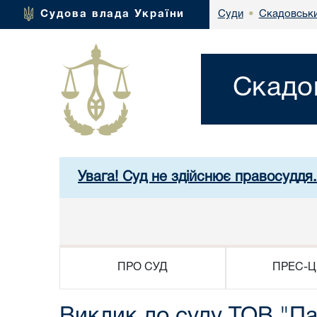
Скадовськи
Судова влада України
Суди
•
Скадо
Увага! Суд не здійснює правосуддя
ПРО СУД
ПРЕС-Ц
Виклик до суду ТОВ "Па