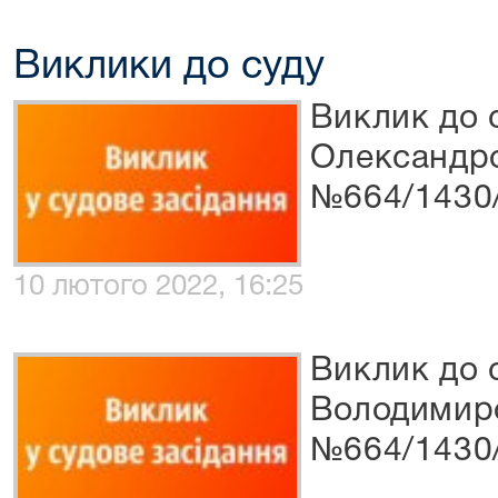
Виклики до суду
Виклик до 
Олександро
№664/1430
10 лютого 2022, 16:25
Виклик до 
Володимиро
№664/1430