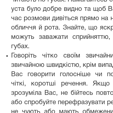
уста було добре видно та щоб В
час розмови дивіться прямо на 
обличчя й рота. Знайте, що яскр
можуть заважати сприйняттю,
губах.
Говоріть чітко своїм звичай
звичайною швидкістю, крім випа
Вас говорити голосніше чи по
чіткі, коротші речення. Якщо
зрозуміла Вас, не бійтесь пов
або спробуйте перефразувати р
не чують або мають обмежени