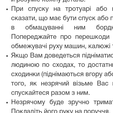
При спуску на тротуарі або 
сказати, що має бути спуск або 
в обмацуванні ним бордю
Попереджайте про перешкоди 
обмежувачі руху машин, калюжі 
Якщо Вам доведеться підніматис
людиною по сходах, то достатнь
сходинки (піднімаються вгору аб
того, як незрячий візьме Вас 
спускайтеся разом з ним.
Незрячому буде зручно трима
Покладіть його руку на поруччя.