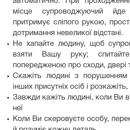
автоматично. При проходженн
місце супроводжуючий йде
притримує сліпого рукою, прост
дотримання невеликої відстані.
Не хапайте людину, щоб супров
взяти Вашу руку; спитайт
попередженою про сходи, двері 
Скажіть людині з порушенням 
інших присутніх осіб і розкажіть
Завжди кажіть людині, коли Ви в
неї
Коли Ви скеровуєте особу, пере
й розуміє кожну деталь.