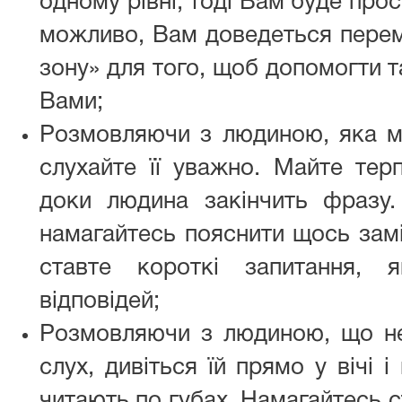
одному рівні, тоді Вам буде про
можливо, Вам доведеться перемі
зону» для того, щоб допомогти т
Вами;
Розмовляючи з людиною, яка ма
слухайте її уважно. Майте терп
доки людина закінчить фразу.
намагайтесь пояснити щось замі
ставте короткі запитання, 
відповідей;
Розмовляючи з людиною, що н
слух, дивіться їй прямо у вічі і
читають по губах. Намагайтесь с