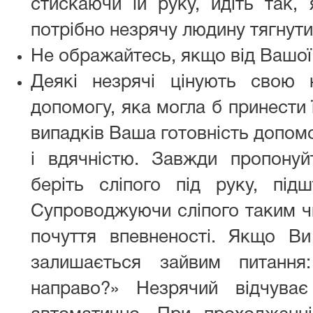
стискаючи їй руку, йдіть так,
потрібно незрячу людину тягнути
Не ображайтесь, якщо від Вашої
Деякі незрячі цінують свою 
допомогу, яка могла б принести 
випадків Ваша готовність допом
і вдячністю. Завжди пропону
беріть сліпого під руку, під
Супроводжуючи сліпого таким ч
почуття впевненості. Якщо В
залишається зайвим питання
направо?» Незрячий відчува