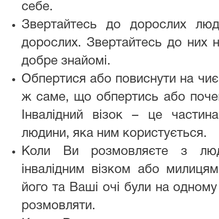
себе.
Звертайтесь до дорослих люд
дорослих. Звертайтесь до них на
добре знайомі.
Обпертися або повиснути на чиєм
ж саме, що обпертись або почеп
Інвалідний візок – це частин
людини, яка ним користується.
Коли Ви розмовляєте з люд
інвалідним візком або милицям
його та Ваші очі були на одному
розмовляти.