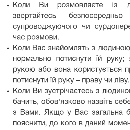
Коли Ви розмовляєте із лю
звертайтесь безпосеред
супроводжуючого чи сурдоперек
час розмови.
Коли Вас знайомлять з людиною 
нормально потиснути їй руку;
рукою або вона користується п
потиснути їй руку – праву чи ліву.
Коли Ви зустрічаєтесь з людиною
бачить, обов'язково назвіть себ
з Вами. Якщо у Вас загальна бе
пояснити, до кого в даний момен