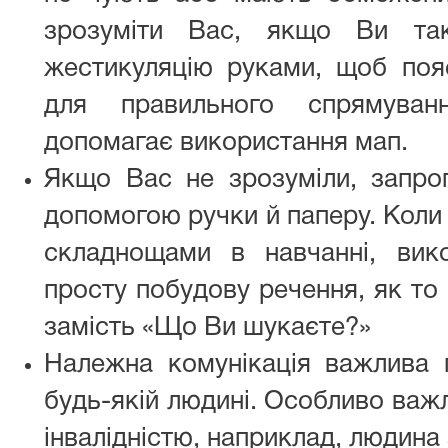
зрозуміти Вас, якщо Ви так
жестикуляцію руками, щоб поя
для правильного спрямуван
допомагає використання мап.
Якщо Вас не зрозуміли, запроп
допомогою ручки й паперу. Коли 
складнощами в навчанні, вик
просту побудову речення, як то
замість «Що Ви шукаєте?»
Належна комунікація важлива 
будь-якій людині. Особливо важл
інвалідністю, наприклад, людина