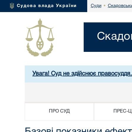
Скадовськи
Судова влада України
Суди
•
Скадо
Увага! Суд не здійснює правосуддя
ПРО СУД
ПРЕС-Ц
Базові показники ефект