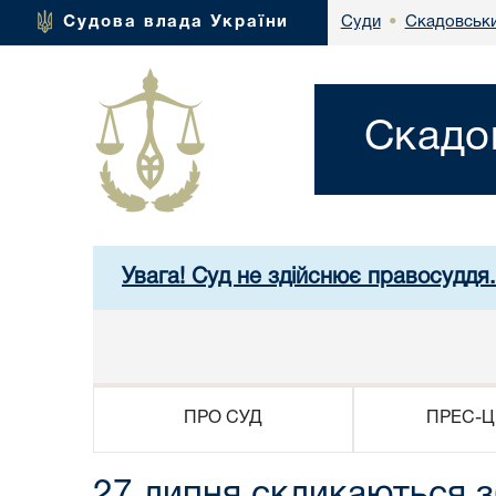
Скадовськи
Судова влада України
Суди
•
Скадо
Увага! Суд не здійснює правосуддя
ПРО СУД
ПРЕС-Ц
27 липня скликаються з