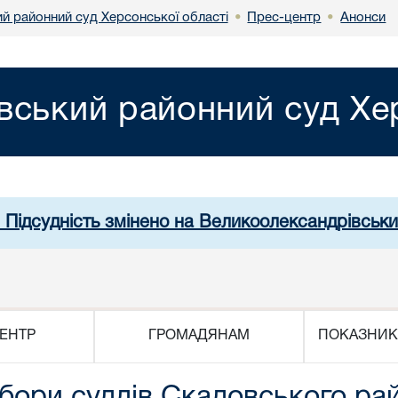
й районний суд Херсонської області
Прес-центр
Анонси
•
•
вський районний суд Хер
. Підсудність змінено на Великоолександрівськи
ЕНТР
ГРОМАДЯНАМ
ПОКАЗНИК
бори суддів Скадовського ра