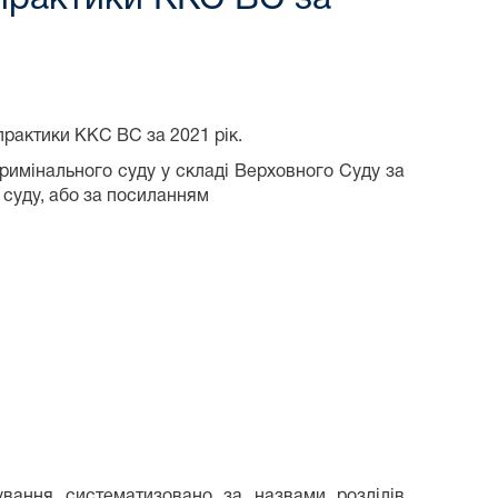
практики ККС ВС за 2021 рік.
римінального суду у складі Верховного Суду за
 суду, або за посиланням
ування систематизовано за назвами розділів