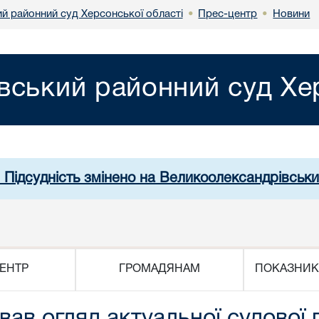
й районний суд Херсонської області
Прес-центр
Новини
•
•
вський районний суд Хер
. Підсудність змінено на Великоолександрівськи
ЕНТР
ГРОМАДЯНАМ
ПОКАЗНИК
вав огляд актуальної судової