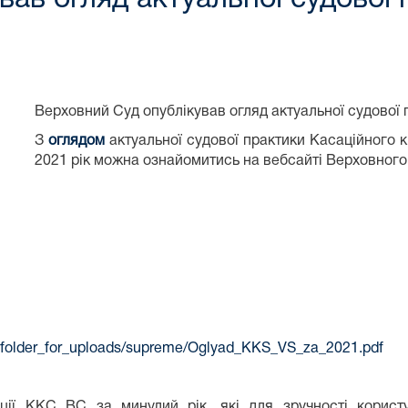
Верховний Суд опублікував огляд актуальної судової 
З
оглядом
актуальної судової практики Касаційного к
2021 рік можна ознайомитись на вебсайті Верховного
ew_folder_for_uploads/supreme/Oglyad_KKS_VS_za_2021.pdf
иції ККС ВС за минулий рік, які для зручності корист