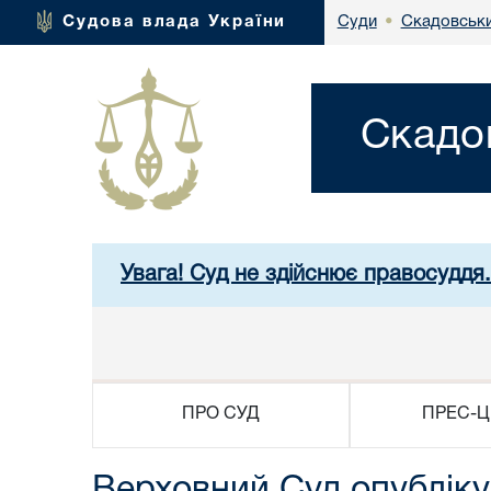
Скадовськи
Судова влада України
Суди
•
Скадо
Увага! Суд не здійснює правосуддя
ПРО СУД
ПРЕС-Ц
Верховний Суд опубліку