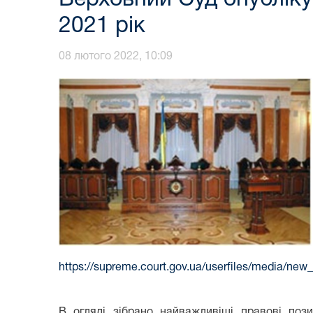
2021 рік
08 лютого 2022, 10:09
https://supreme.court.gov.ua/userfiles/media/n
В огляді зібрано найважливіші правові поз