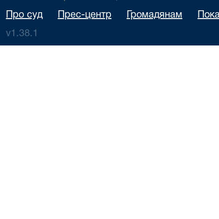
Про суд
Прес-центр
Громадянам
Пока
v1.38.1