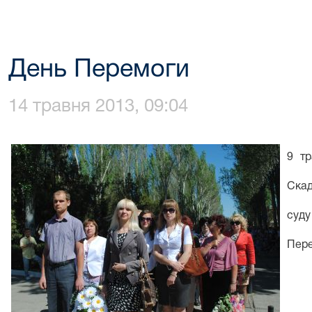
День Перемоги
14 травня 2013, 09:04
9 тр
Скад
суду
Пере