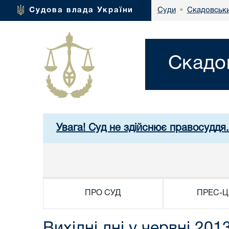
Скадовськи
Судова влада України
Суди
•
Скадо
Увага! Суд не здійснює правосуддя
ПРО СУД
ПРЕС-Ц
Вихідні дні у червні 201