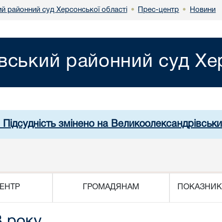
й районний суд Херсонської області
Прес-центр
Новини
•
•
вський районний суд Хер
. Підсудність змінено на Великоолександрівськи
ЕНТР
ГРОМАДЯНАМ
ПОКАЗНИК
3 року