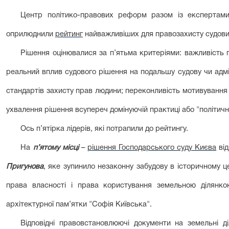
Центр політико-правових реформ разом із експертами
оприлюднили
рейтинг
найважливіших для правозахисту судових
Рішення оцінювалися за п’ятьма критеріями: важливість п
реальний вплив судового рішення на подальшу судову чи адм
стандартів захисту прав людини; переконливість мотивування с
ухвалення рішення всупереч домінуючій практиці або "політичній
Ось п’ятірка лідерів, які потрапили до рейтингу.
На
п’ятому місці
–
рішення Господарського суду Києва
від
Пригунова
, яке зупинило незаконну забудову в історичному ц
права власності і права користування земельною ділянкою
архітектурної пам’ятки "Софія Київська".
Відповідні правовстановлюючі документи на земельні ді