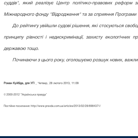
суддів", який реалізує Центр політико-правових реформ 
Міжнародного фонду "Відродження" та за сприяння Програми 
До рейтингу увійшли судові рішення, які стосуються свобо
принципу рівності і недискримінації, захисту екологічних 
державою тощо.
Починаючи з цього року, оголошуємо розшук нових, важли
Роман Куйбіда, для УП
_ Четвер, 28 лютого 2013, 11:09
© 2000-2012 "Українська правда"
Постійне посилання:
http://www.pravda.com.ua/articles/2013/02/28/6984371/