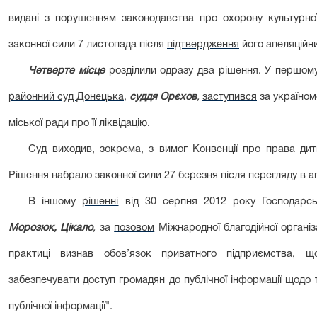
видані з порушенням законодавства про охорону культурної
законної сили 7 листопада після
підтвердження
його апеляційн
Четверте місце
розділили одразу два рішення. У першому
районний суд Донецька
,
суддя Орєхов
,
заступився
за україном
міської ради про її ліквідацію.
Суд виходив, зокрема, з вимог Конвенції про права дит
Рішення набрало законної сили 27 березня після перегляду в а
В іншому
рішенні
від 30 серпня 2012 року Господарсь
Морозюк, Цікало
,
за
позовом
Міжнародної благодійної організ
практиці визнав обов’язок приватного підприємства, щ
забезпечувати доступ громадян до публічної інформації щодо 
публічної інформації".