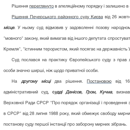
Рішення
переглянуто
в апеляційному порядку і залишено в 
Рішення Печерського районного суду Києва
від 26 жовт
місце
.
У ньому суд відмовив у задоволенні позову народном
"мовного" закону, який вимагав від іншого депутата спростува
Кремля", "істинним терористом, який посягає на державність У
Суд послався на практику Європейського суду з прав л
особи значно ширші, ніж щодо приватної особи.
На
другому місці
два рішення.
Постановою
від 16 
адміністративний суд,
с
удді Денісов, Гром, Кучма
,
визна
Верховної Ради СРСР "Про порядок організації і проведення зб
в СРСР" від 28 липня 1988 року, який обмежує свободу мирних
постанову суду першої інстанції про заборону мирних зібрань.