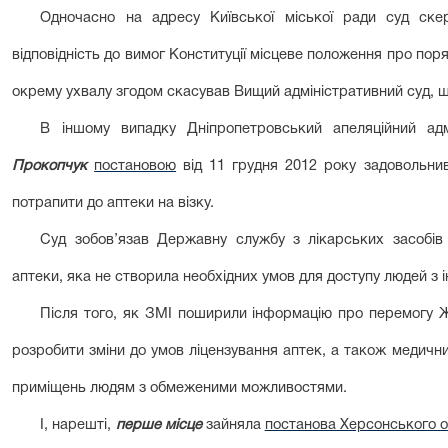
Одночасно на адресу Київської міської ради суд ске
відповідність до вимог Конституції місцеве положення про пор
окрему ухвалу згодом скасував Вищий адміністративний суд, 
В іншому випадку Дніпропетровський апеляційний ад
Прокопчук
постановою
від 11 грудня 2012 року задовольни
потрапити до аптеки на візку.
Суд зобов’язав Державну службу з лікарських засобів 
аптеки, яка не створила необхідних умов для доступу людей з і
Після того, як ЗМІ поширили інформацію про перемогу 
розробити зміни до умов ліцензування аптек, а також медичних
приміщень людям з обмеженими можливостями.
І, нарешті,
перше місце
зайняла
постанова Херсонського о