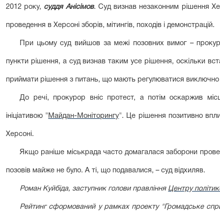
2012 року,
суддя Анісімов
. Суд визнав незаконним рішення Хе
проведення в Херсоні зборів, мітингів, походів і демонстрацій.
При цьому суд вийшов за межі позовних вимог – проку
пункти рішення, а суд визнав таким усе рішення, оскільки вс
приймати рішення з питань, що мають регулюватися виключно
До речі, прокурор вніс протест, а потім оскаржив мі
ініціативою "
Майдан-Моніторингу
". Це рішення позитивно впл
Херсоні.
Якщо раніше міськрада часто домагалася заборони провед
позовів майже не було. А ті, що подавалися, – суд відхиляв.
Роман Куйбіда, заступник голови правління
Центру політи
Рейтинг сформований у рамках проекту "Громадське сприя