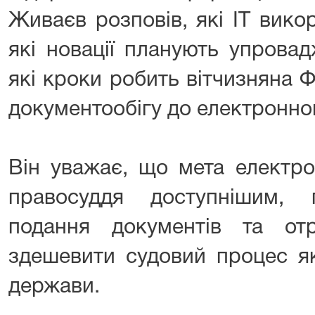
Живаєв розповів, які ІТ вико
які новації планують упрова
які кроки робить вітчизняна 
документообігу до електронног
Він уважає, що мета електр
правосуддя доступнішим,
подання документів та от
здешевити судовий процес як
держави.