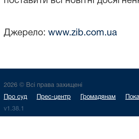
поставити всі новітні досягнен
Джерело:
www.zib.com.ua
2026 © Всі права захищені
Про суд
Прес-центр
Громадянам
Пока
v1.38.1