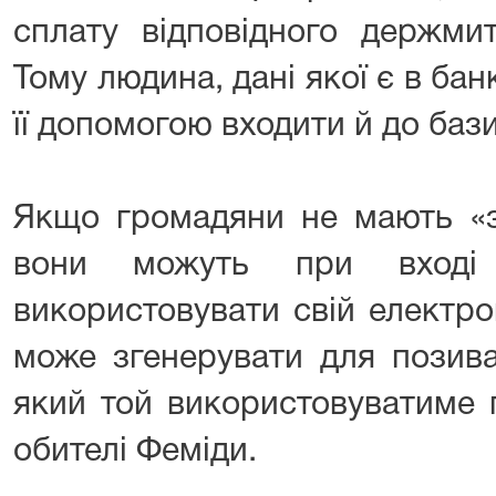
сплату відповідного держми
Тому людина, дані якої є в бан
її допомогою входити й до бази
Якщо громадяни не мають «зв
вони можуть при вході
використовувати свій електро
може згенерувати для позива
який той використовуватиме 
обителі Феміди.