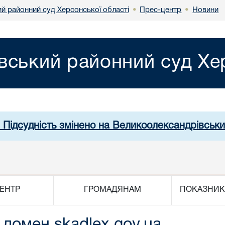
й районний суд Херсонської області
Прес-центр
Новини
•
•
вський районний суд Хер
. Підсудність змінено на Великоолександрівськи
ЕНТР
ГРОМАДЯНАМ
ПОКАЗНИК
домен skadlex.gov.ua