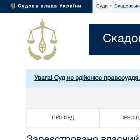
Скадовськи
Судова влада України
Суди
•
Скадо
Увага! Суд не здійснює правосуддя
ПРО СУД
ПРЕС-Ц
Зареєстровано власний 