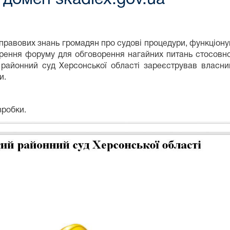
правових знань громадян про судові процедури, функціону
орення форуму для обговорення нагайних питань стосовн
й районний суд Херсонської області зареєстрував влас
и.
зробки.