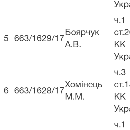
Укр
ч.1
Боярчук
ст.
5
663/1629/17
А.В.
КК
Укр
ч.3
Хомінець
ст.
6
663/1628/17
М.М.
КК
Укр
ч.1