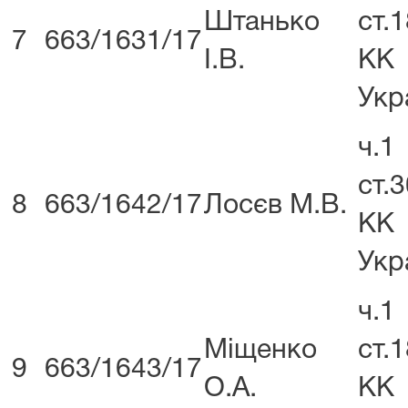
Штанько
ст.
7
663/1631/17
І.В.
КК
Укр
ч.1
ст.
8
663/1642/17
Лосєв М.В.
КК
Укр
ч.1
Міщенко
ст.
9
663/1643/17
О.А.
КК