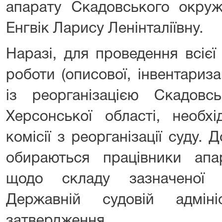
апарату Скадовського окруж
Енгвік Ларису Ленінталіївну.
Наразі, для проведення всієї
роботи (описової, інвентариза
із реорганізацією Скадовс
Херсонської області, необх
комісії з реорганізації суду. 
обираються працівники апар
щодо складу зазначеної 
Державній судовій адміні
затвердження.