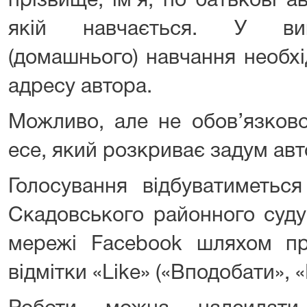
прізвище, ім’я, по батькові а
якій навчається. У вип
(домашнього) навчання необх
адресу автора.
Можливо, але не обов’язков
есе, який розкриває задум авт
Голосування відбуватиметь
Скадовського районного суду
мережі Facebook шляхом п
відмітки «Like» («Вподобати», 