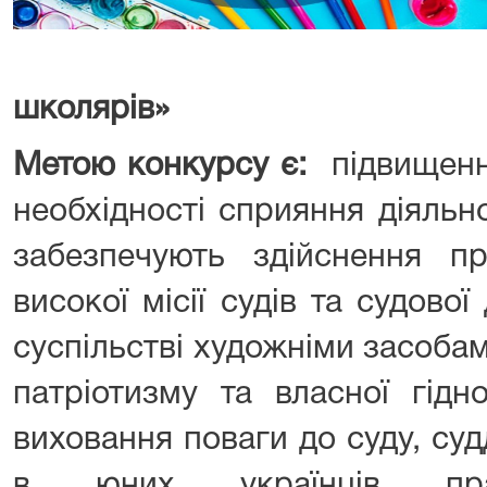
школярів»
Метою конкурсу є:
підвищення
необхідності сприяння діяльно
забезпечують здійснення пр
високої місії судів та судової
суспільстві художніми засоба
патріотизму та власної гідн
виховання поваги до суду, суд
в юних українців праг