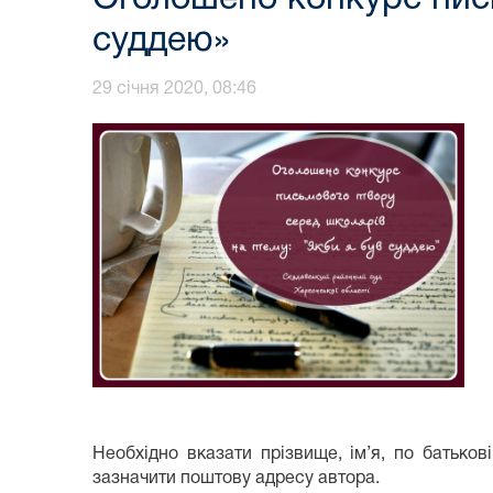
суддею»
29 січня 2020, 08:46
Необхідно вказати прізвище, ім’я, по батьков
зазначити поштову адресу автора.