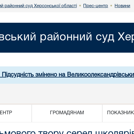
й районний суд Херсонської області
Прес-центр
Новини
•
•
вський районний суд Хер
. Підсудність змінено на Великоолександрівськи
ЕНТР
ГРОМАДЯНАМ
ПОКАЗНИК
мового твору серед школярів 