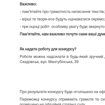
Важливо:
- пам’ятайте про грамотність написання текстів;
- вірші та твори-есе будуть оцінюватися окремо;
- при оцінці робіт особливу увагу буде звернуто
Пам’ятайте, нам важливо почути саме ваші думк
Як надати роботу для конкурсу?
Роботи можна надсилати в будь-який зручний д
Скадовськ, вул. Мангубінська, 39
Про результати конкурсу буде оголошено на офіц
Переможці конкурсу отримають грамоти та сим
розміщено на офіційній сторінці суду.