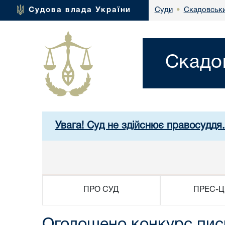
Скадовськи
Судова влада України
Суди
•
Скадо
Увага! Суд не здійснює правосуддя
ПРО СУД
ПРЕС-Ц
Оголошено конкурс пись