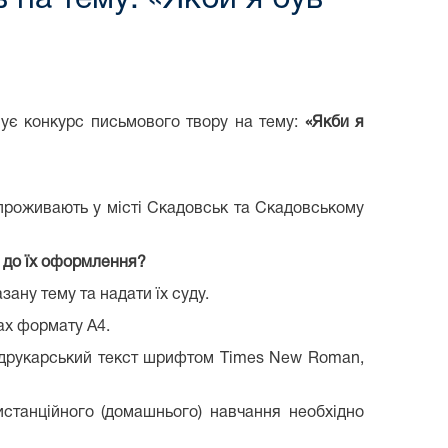
ує конкурс письмового твору на тему:
«Якби я
і проживають у місті Скадовськ та Скадовському
ги до їх оформлення?
зану тему та надати їх суду.
ах формату А4.
 друкарський текст шрифтом Times New Roman,
дистанційного (домашнього) навчання необхідно