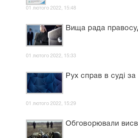
01 лютого 2022, 15:48
Вища рада правосу
01 лютого 2022, 15:33
Рух справ в суді за
01 лютого 2022, 15:29
Обговорювали висві