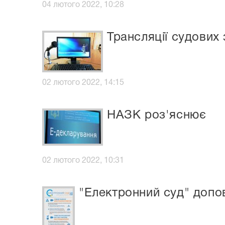
04 лютого 2022, 10:28
Трансляції судових 
02 лютого 2022, 14:15
НАЗК роз'яснює
02 лютого 2022, 10:31
"Електронний суд" допо