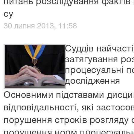
питань розслідування фактів
су
30 липня 2013, 11:58
Cуддів найчаст
затягування роз
процесуальні п
дослідження
Основними підставами дисци
відповідальності, які застосо
порушення строків розгляду с
порушення норм процесуальн