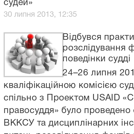
судей»
30 липня 2013, 12:35
Відбувся практи
розслідування ф
поведінки судді
24–26 липня 20
кваліфікаційною комісією суд
спільно з Проектом USAID «
правосуддя» було проведено 
ВККСУ та дисциплінарних ін