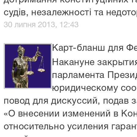
дотримання конституційних г
судів, незалежності та недото
30 липня 2013, 12:43
Карт-бланш для Ф
Накануне закрыти
парламента Прези
юридическому соо
повод для дискуссий, подав
«О внесении изменений в Ко
относительно усиления гара