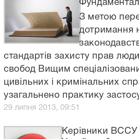
Фундаменталь
З метою пере
дотримання 
законодавст
стандартів захисту прав люд
свобод Вищим спеціалізовани
цивільних і кримінальних спр
узагальнено практику застос
29 липня 2013, 09:51
Керівники ВССУ 