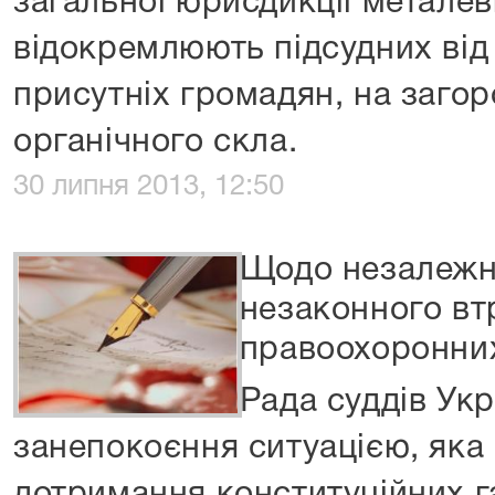
загальної юрисдикції металев
відокремлюють підсудних від 
присутніх громадян, на загор
органічного скла.
30 липня 2013, 12:50
Щодо незалежно
незаконного вт
правоохоронних
Рада суддів Ук
занепокоєння ситуацією, яка