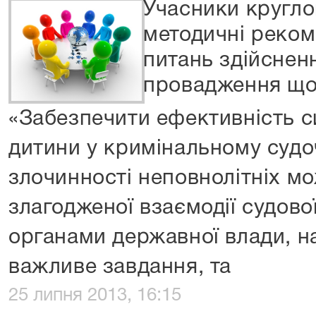
Учасники кругло
методичні рекоме
питань здійснен
провадження що
«Забезпечити ефективність с
дитини у кримінальному судоч
злочинності неповнолітніх м
злагодженої взаємодії судово
органами державної влади, на
важливе завдання, та
25 липня 2013, 16:15