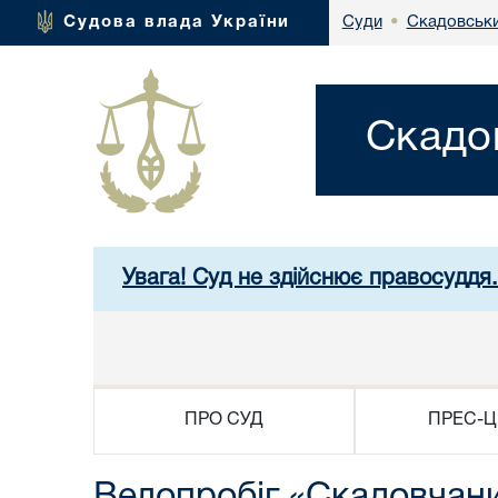
Скадовськи
Судова влада України
Суди
•
Скадо
Увага! Суд не здійснює правосуддя
ПРО СУД
ПРЕС-Ц
Велопробіг «Скадовчани