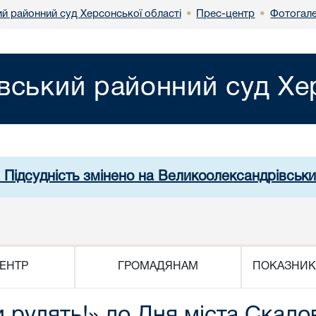
й районний суд Херсонської області
Прес-центр
Фотогал
•
•
вський районний суд Хер
. Підсудність змінено на Великоолександрівськи
ЕНТР
ГРОМАДЯНАМ
ПОКАЗНИК
 рулять!» до Дня міста Скадо