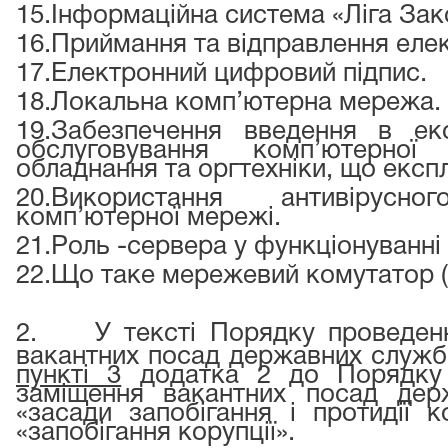
15.
Інформаційна система «Ліга Зак
16.
Приймання та відправлення елек
17.
Електронний цифровий підпис.
18.
Локальна комп’ютерна мережа.
19.
Забезпечення введення в екс
обслуговування комп’ютерної 
обладнання та оргтехніки, що експл
20.
Використання антивірусн
комп’ютерної мережі.
21.
Роль -сервера у функціонуванні 
22.
Що таке мережевий комутатор (св
2.
У тексті Порядку проведен
вакантних посад державних службо
пункті 3
додатка 2 до Порядку 
заміщення вакантних посад дер
«засади запобігання і протидії к
«запобігання корупції».