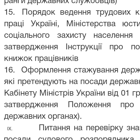
ранги державних службовців)
15.
Порядок ведення трудових к
праці Україні, Міністерства юсти
соціального захисту населенн
затвердження Інструкції про п
книжок працівників
16.
Оформлення стажування держав
які претендують на посади держав
Кабінету Міністрів України від 01 
затвердження Положення про
державних органах).
Питання на перевірку зна
IX.
посади судового розпорядника