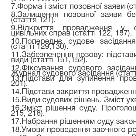
7.
Форма і зміст позовної заяви (ст
8.
Залишення позовної заяви бе
(стаття 121).
9.
Відкриття провадження у с
цивільних справ (статті 122, 157).
10.
Попереднє судове засідання
(статті 129,130).
11.
Забезпечення позову: підстав
види (статті 151,152).
12.
Фіксування судового засідан
Журнал судового засідання (статті
13.
Підстави для зупинення пров
201).
14.
Підстави закриття провадження 
15.
Види судових рішень. Зміст ухв
16.
Зміст рішення суду. Проголош
215, 218).
17.
Набрання рішенням суду законн
18.
Умови проведення заочного роз