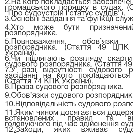
2.
На кого покладається забезпечен
громадського порядку в судах. (
“Про судоустрій і статус суддів”).
3.
Основні завдання та функції слу
4.
Хто може бути призначени
розпорядника.
5.
Повноваження, обов’язки
розпорядника. (Стаття 49 ЦПК
України).
6.
Чи підлягають розгляду скарги
судового розпорядника. (Стаття 49
7.
У разі відсутності судового 
засіданні на кого покладаються
(Стаття 74 КПК України).
8.
Права судового розпорядника.
9.
Обов’язки судового розпорядник
10.
Відповідальність судового розп
11.Яким чином досягається додержа
встановлених правил та ви
головуючого під час здійснення су
12.
Заходи, яких вживає судо