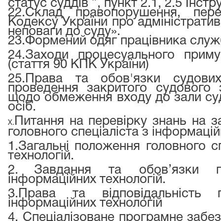
статус суддів ”, пункт 2.1, 2.5 Інстру
22.
Склад правопорушення, пере
Кодексу України про адміністрати
неповаги до суду».
23.
Формений одяг працівника служ
24.
Заходи процесуального приму
(стаття 90 КПК України)
25.
Права та обов'язки судових
проведення закритого судового з
щодо обмеження входу до зали суд
осіб.
Питання на перевірку знань на з
X.
головного спеціаліста з інформацій
1.
Загальні положення головного с
технологій.
2.
Завдання та обов’язки го
інформаційних технологій.
3.
Права та відповідальність г
інформаційних технологій
4. Спеціалізоване програмне забез