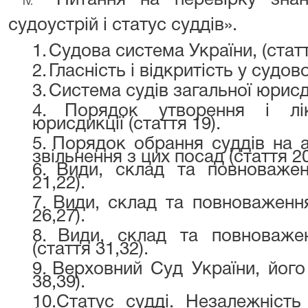
Питання на перевірку зн
IV.
судоустрій і статус суддів».
1.
Судова система України, (статт
2.
Гласність і відкритість у судов
3.
Система судів загальної юрисди
4.
Порядок утворення і лік
юрисдикції (стаття 19).
5.
Порядок обрання суддів на а
звільнення з цих посад (стаття 20
6.
Види, склад та повноваженн
21,22).
7.
Види, склад та повноваження
26,27).
8.
Види, склад та повноважен
(стаття 31,32).
9.
Верховний Суд України, його 
38,39).
10.
Статус судді. Незалежність