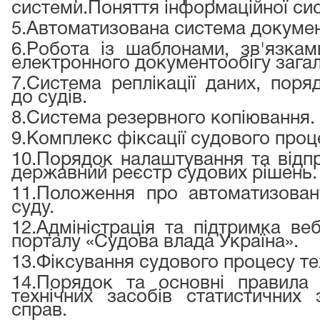
системи.
Поняття інформаційної си
5.
Автоматизована система документ
6.
Робота із шаблонами, зв'язкам
електронного документообігу загал
7.
Система реплікації даних, поря
до судів.
8.
Система резервного копіювання.
9.
Комплекс фіксації судового проце
10.
Порядок налаштування та відп
державний реєстр судових рішень.
11.
Положення про автоматизован
суду.
12.
Адміністрація та підтримка ве
порталу «Судова влада Україна».
13.
Фіксування судового процесу те
14.
Порядок та основні правила
технічних засобів статистичних 
справ.