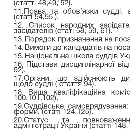
(статті 48,49, 52).
11.
Права та обов’язки судді, 
(статі 54,55 ).
12.
Список народних засідате
засідателів (статі 58, 59, 61).
13.
Порядок призначення на посаду
14.
Вимоги до кандидатів на посад
15.
Національна школа суддів Укра
16.
Підстави дисциплінарної відп
92).
17.
Органи, що здійснюють ди
щодо судді ( стаття 94).
18.
Вища кваліфікаційна коміс
100,101,102).
19.
Суддівське самоврядування: 
форми, (статі 124,125).
20.
Статус та повноважен
адміністрації України (статті 148,