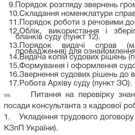
9.
Порядок розгляду звернень гром
10.
Складання номенклатури справ 
11.
Порядок роботи з речовими док
12.
Облік, використання і збері
бланків суду (пункт 12).
13.
Порядок видачі справ (мат
провадження) для ознайомлення (
14.
Видача копій судових рішень (пу
15.
Формування і оформлення судов
16.
Звернення судових рішень до в
17.
Робота Архіву суду (пункт ЗО).
Питання на перевірку знан
VIII.
посади консультанта з кадрової ро
1.
Укладення трудового договору т
КЗпП України).