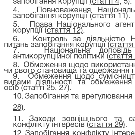
запобігання корупції
(статті 4
, 5).
4.
Повноваження Національн
запобігання корупції (
стаття 11
).
5.
Права Національного агентс
корупції (
стаття 12)
.
6.
Контроль за діяльністю Н
питань запобігання корупції (
стаття
7.
Національна доповідь 
антикорупційної політики (
стаття 
8.
Обмеження щодо використанн
чи свого становища та одержання 
9.
Обмеження щодо сумісництв
видами діяльності та обмеження 
осіб
(статті 25
,
27)
.
10.
Запобігання та врегулювання 
28)
.
11.
Заходи зовнішнього та са
конфлікту інтересів (
стаття 29)
.
12.
Запобігання конфлікту інтере