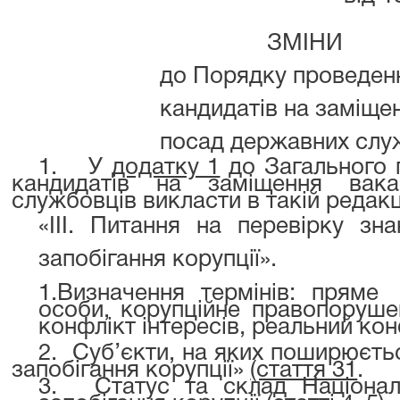
ЗМІНИ
до Порядку проведенн
кандидатів на заміще
посад державних слу
1.
У
додатку 1
до Загального 
кандидатів на заміщення вак
службовців викласти в такій редакці
«III. Питання на перевірку зн
запобігання корупції
».
1.
Визначення термінів: пряме 
особи, корупційне
правопорушен
конфлікт інтересів, реальний кон
2.
Суб’єкти, на яких поширюєтьс
запобігання корупції»
(стаття 31
.
3.
Статус та склад Націонал