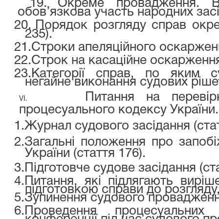
19.
Окреме провадження. В
обов’язкова участь народних засід
20.
Порядок розгляду справ окре
235).
21.
Строки апеляційного оскарженн
22.
Строк на касаційне оскарження 
23.
Категорії справ, по яким с
негайне виконання судових рішен
Питання на перевір
VI.
процесуального кодексу України.
1.
Журнал судового засідання (стат
2.
Загальні положення про запобі
України (стаття 176).
3.
Підготовче судове засідання (ста
4.
Питання, які підлягають вирі
підготовкою справи до розгляду, 
5.
Зупинення судового провадження
6.
Проведення процесуальни