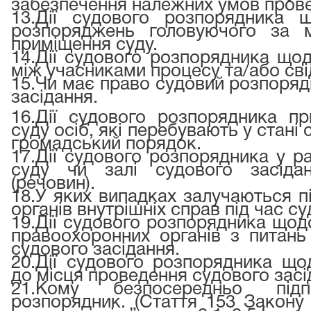
забезпечення належних умов прове
13.
Дії судового розпорядника щ
розпоряджень головуючого за м
приміщення суду.
14.
Дії судового розпорядника що
між учасниками процесу та/або сві
15.Чи має право судовий розпоряд
засідання.
16.
Дії судового розпорядника пр
суду осіб, які перебувають у стані
громадський порядок.
17.
Дії судового розпорядника у ра
суду чи залі судового засідан
(речовин).
18.
У яких випадках залучаються під
органів внутрішніх справ під час с
19.
Дії судового розпорядника щодо
правоохоронних органів з питань
судового засідання.
20.
Дії судового розпорядника що
до місця проведення судового засі
21.
Кому безпосередньо підпо
розпорядник. (Стаття 153 Закону 