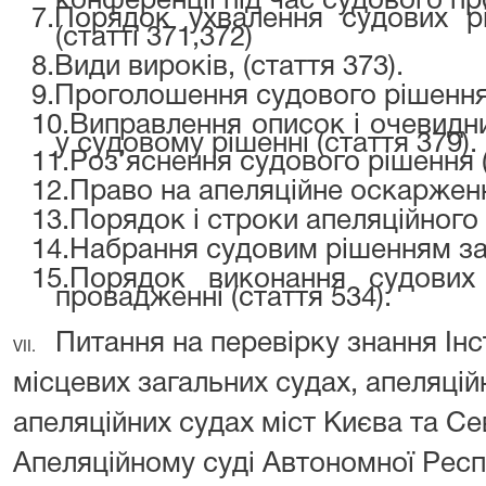
конференції під час судового пр
7.
Порядок ухвалення судових р
(статті 371,372)
8.
Види вироків, (стаття 373).
9.
Проголошення судового рішення, 
10.
Виправлення описок і очевид
у судовому рішенні (стаття 379).
11.
Роз’яснення судового рішення (
12.
Право на апеляційне оскарженн
13.
Порядок і строки апеляційного 
14.
Набрання судовим рішенням зако
15.
Порядок виконання судових
провадженні (стаття 534).
Питання на перевірку знання Інс
VII.
місцевих загальних судах, апеляцій
апеляційних судах міст Києва та Се
Апеляційному суді Автономної Рес