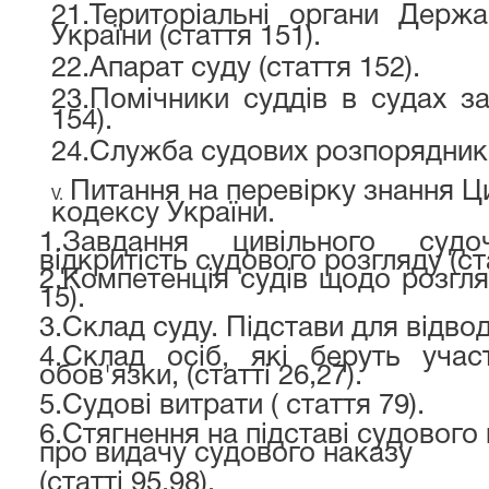
21.
Територіальні органи Держав
України (стаття 151).
22.
Апарат суду (стаття 152).
23.
Помічники суддів в судах за
154).
24.
Служба судових розпорядників
Питання на перевірку знання Ц
V.
кодексу України.
1.
Завдання цивільного судо
відкритість судового розгляду (стат
2.
Компетенція судів щодо розгля
15).
3.
Склад суду. Підстави для відводу
4.
Склад осіб, які беруть учас
обов'язки, (статті 26,27).
5.
Судові витрати ( стаття 79).
6.
Стягнення на підставі судового 
про видачу судового наказу
(статті 95,98).