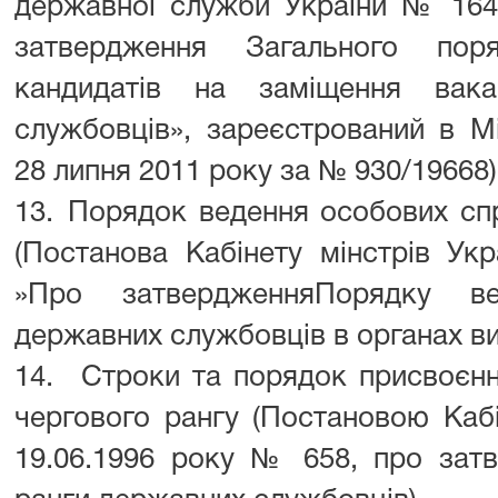
державної служби України № 164 
затвердження Загального пор
кандидатів на заміщення вак
службовців», зареєстрований в Мі
28 липня 2011 року за № 930/19668)
13.
Порядок ведення особових сп
(Постанова Кабінету мінстрів Ук
»Про затвердженняПорядку в
державних службовців в органах ви
14.
Строки та порядок присвоєн
чергового рангу (Постановою Кабі
19.06.1996 року № 658, про зат