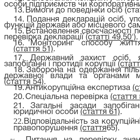
особи підприємств чи корпоративни
13.
Вимоги до поведінки осіб (ста
14.
Подання декларацій осіб, у
функцій держави або місцевого с
15.
Встановлення своєчасності п
перевірка декларації
(статті 49,50')
.
16.
Моніторинг способу життя
(стаття 51)
.
17.
Державний захист осіб, 
запобіганні і протидії корупції
(статт
18.
Заборона на одержання пільг
державної влади та органами м
(
стаття 54)
.
19.
Антикорупційна експертиза
(с
20.
Спеціальна перевірка
(стаття 
21.
Загальні засади запобіган
юридичної особи
(стаття 61)
.
22.
Відповідальність за корупційн
правопорушення
(стаття
65
).