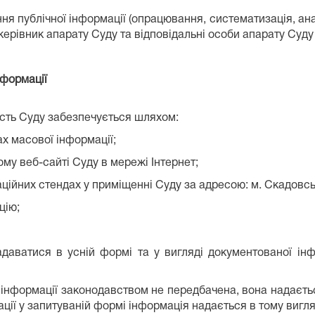
я публічної інформації (опрацювання, систематизація, ана
керівник апарату Суду та відповідальні особи апарату Суду
нформації
ність Суду забезпечується шляхом:
ах масової інформації;
ому веб-сайті Суду в мережі Інтернет;
ційних стендах у приміщенні Суду за адресою: м. Скадовськ
цію;
даватися в усній формі та у вигляді документованої інф
 інформації законодавством не передбачена, вона надаєтьс
ії у запитуваній формі інформація надається в тому вигляд