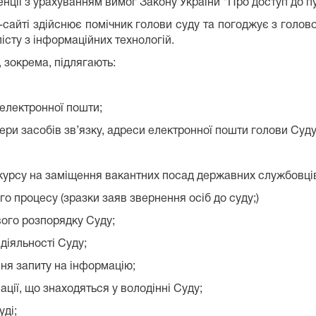
нції з урахуванням вимог Закону України "Про доступ до пу
-сайті здійснює помічник голови суду та погоджує з голово
сту з інформаційних технологій.
 зокрема, підлягають:
електронної пошти;
мери засобів зв’язку, адреси електронної пошти голови Суду
нкурсу на заміщення вакантних посад державних службовці
о процесу (зразки заяв звернення осіб до суду;)
вого розпорядку Суду;
діяльності Суду;
ня запиту на інформацію;
ації, що знаходяться у володінні Суду;
уді;