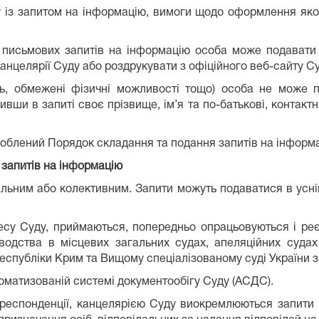
у із запитом на інформацію, вимоги щодо оформлення яко
исьмових запитів на інформацію особа може подавати
анцелярії Суду або роздрукувати з офіційного веб-сайту Суд
сть, обмежені фізичні можливості тощо) особа не може 
вши в запиті своє прізвище, ім’я та по-батькові, контактн
зроблений Порядок складання та подання запитів на інформ
 запитів на інформацію
альним або колективним. Запити можуть подаватися в усні
есу Суду, приймаються, попередньо опрацьовуються і р
оводства в місцевих загальних судах, апеляційних судах
спубліки Крим та Вищому спеціалізованому суді України з 
оматизованій системі документообігу Суду (АСДС).
 кореспонденції, канцелярією Суду виокремлюються запити