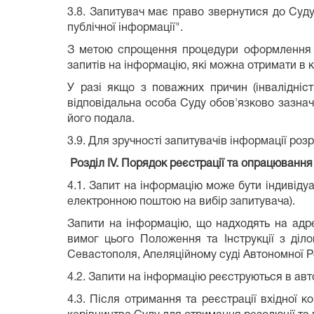
3.8. Запитувач має право звернутися до Суд
публічної інформації".
З метою спрощення процедури оформлення п
запитів на інформацію, які можна отримати в к
У разі якщо з поважних причин (інвалідні
відповідальна особа Суду обов'язково зазначи
його подала.
3.9. Для зручності запитувачів інформації ро
Розділ ІV. Порядок реєстрації та опрацювання
4.1. Запит на інформацію може бути індивіду
електронною поштою на вибір запитувача).
Запити на інформацію, що надходять на адр
вимог цього Положення та Інструкції з діл
Севастополя, Апеляційному суді Автономної Ре
4.2. Запити на інформацію реєструються в авт
4.3. Після отримання та реєстрації вхідної