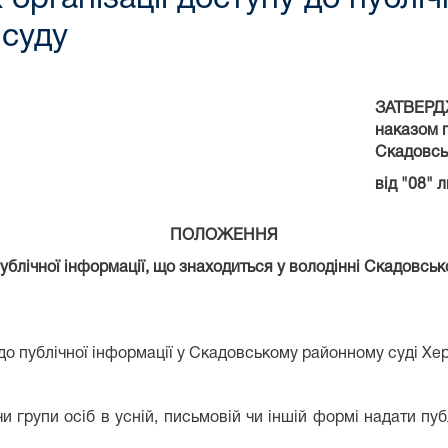
 суду
ЗАТВЕР
наказом
Скадовсь
від "
08
"
л
ПОЛОЖЕННЯ
ублічної інформації, що знаходиться у володінні
Скадовсько
о публічної інформації у Скадовському районному суді Херсо
и групи осіб в усній, письмовій чи іншій формі надати пу