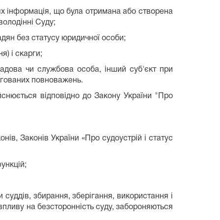
ях інформація, що була отримана або створена
олодінні Суду;
адян без статусу юридичної особи;
я) і скарги;
садова чи службова особа, інший суб'єкт при
легованих повноважень.
ійснюється відповідно до Закону України "Про
нів, Законів України «Про судоустрій і статус
ункцій;
и суддів, збирання, зберігання, використання і
впливу на безсторонність суду, забороняються