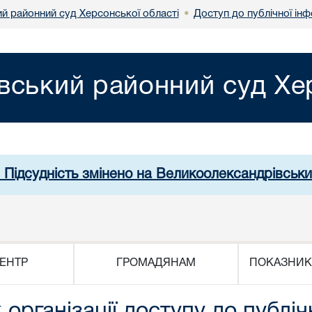
й районний суд Херсонської області
Доступ до публічної інф
•
вський районний суд Хер
. Підсудність змінено на Великоолександрівськи
ЕНТР
ГРОМАДЯНАМ
ПОКАЗНИК
рганізації доступу до публіч