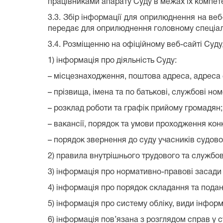
працівниками апарату Суду в межах їх компете
3.3. Збір інформації для оприлюднення на веб
передає для оприлюднення головному спеціалі
3.4. Розміщенню на офіційному веб-сайті Суду,
1) інформація про діяльність Суду:
– місцезнаходження, поштова адреса, адреса 
– прізвища, імена та по батькові, службові но
– розклад роботи та графік прийому громадян;
– вакансії, порядок та умови проходження ко
– порядок звернення до суду учасників судовог
2) правила внутрішнього трудового та службо
3) інформація про нормативно-правові засади 
4) інформація про порядок складання та подан
5) інформація про систему обліку, види інформ
6) інформація пов’язана з розглядом справ у с