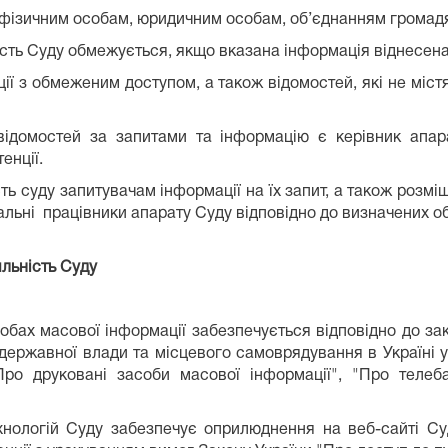
 фізичним особам, юридичним особам, об’єднанням громадя
ьність Суду обмежується, якщо вказана інформація віднесен
ії з обмеженим доступом, а також відомостей, які не містя
відомостей за запитами та інформацію є керівник апара
енції.
сть суду запитувачам інформації на їх запит, а також розмі
льні працівники апарату Суду відповідно до визначених об
яльність Суду
обах масової інформації забезпечується відповідно до зако
 державної влади та місцевого самоврядування в Україні у
"Про друковані засоби масової інформації", "Про телеб
ехнологій Суду забезпечує оприлюднення на веб-сайті Суд