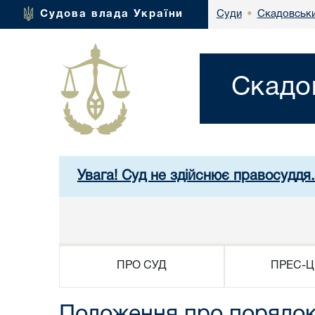
Скадовськи
Судова влада України
Суди
•
Скадо
Увага! Суд не здійснює правосуддя
ПРО СУД
ПРЕС-Ц
Положення про порядок о