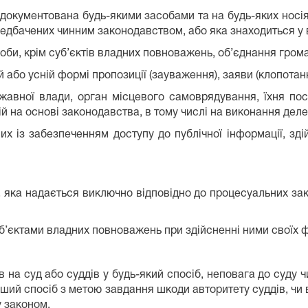
задокументована будь-якими засобами та на будь-яких носі
едбачених чинним законодавством, або яка знаходиться у в
особи, крім суб’єктів владних повноважень, об’єднання гром
 або усній формі пропозиції (зауваження), заяви (клопотанн
жавної влади, орган місцевого самоврядування, їхня по
ій на основі законодавства, в тому числі на виконання де
их із забезпеченням доступу до публічної інформації, зд
 яка надається виключно відповідно до процесуальних зако
б’єктами владних повноважень при здійсненні ними своїх ф
 на суд або суддів у будь-який спосіб, неповага до суду ч
ший спосіб з метою завдання шкоди авторитету суддів, чи 
у законом.