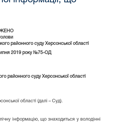
ДЖЕНО
голови
кого районного суду Херсонської області
ипня
201
9
року №
75
-ОД
го районного суду Херсонської області
нської області (далі – Суд).
блічну інформацію, що знаходиться у володінні