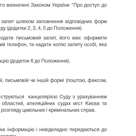
го визначені Законом України "Про доступ до
 запит шляхом заповнення відповідних форм
у (додатки 2, 3, 4, 5 до Положення).
подати письмовий запит, його має оформити
ий телефон, та надати копію запиту особі, яка
ацію (додаток 6 до Положення).
й, письмовій чи іншій формі (поштою, факсом,
еєструються канцелярією Суду з урахуванням
 областей, апеляційних судах міст Києва та
розгляду цивільних і кримінальних справ.
 на інформацію і невідкладно передаються до