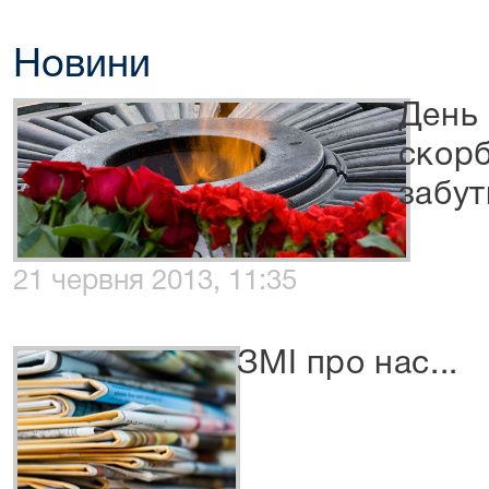
Новини
День 
скорб
забут
21 червня 2013, 11:35
ЗМІ про нас...